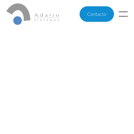
Contacto
Haz una inversión rentable, disfruta de nuestros
servicios y dedícate a hacer crecer tu negocio.