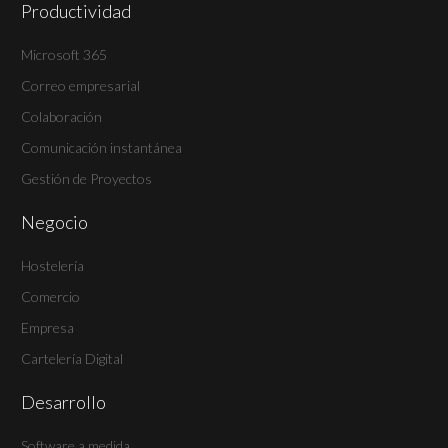
Productividad
Microsoft 365
Correo empresarial
Colaboración
Comunicación instantánea
Gestión de Proyectos
Negocio
Hostelería
Comercio
Empresa
Cartelería Digital
Desarrollo
Software a medida