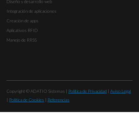
Diseño y desarrollo web
Integración de aplicaciones
Creación de apps
Aplicativos RFID
Manejo de RRSS
Copyright © ADATIO Sistemas |
Política de Privacidad
|
Aviso Legal
|
Política de Cookies
|
Referencias