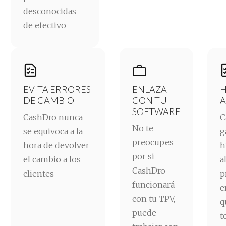
desconocidas
de efectivo


EVITA ERRORES
ENLAZA
H
DE CAMBIO
CON TU
A
SOFTWARE
CashDro nunca
C
No te
se equivoca a la
g
preocupes
hora de devolver
h
por si
el cambio a los
a
CashDro
clientes
p
funcionará
e
con tu TPV,
q
puede
t