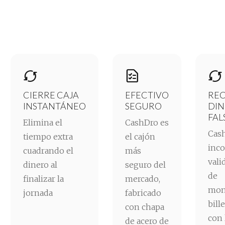



CIERRE CAJA
EFECTIVO
RE
INSTANTÁNEO
SEGURO
DI
FAL
Elimina el
CashDro es
Cas
tiempo extra
el cajón
inco
cuadrando el
más
vali
dinero al
seguro del
de
finalizar la
mercado,
mon
jornada
fabricado
bill
con chapa
con 
de acero de